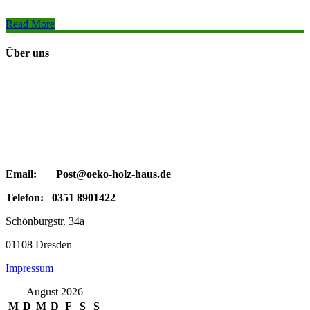
Read More
Über uns
Email: Post@oeko-holz-haus.de
Telefon: 0351 8901422
Schönburgstr. 34a
01108 Dresden
Impressum
August 2026
M
D
M
D
F
S
S