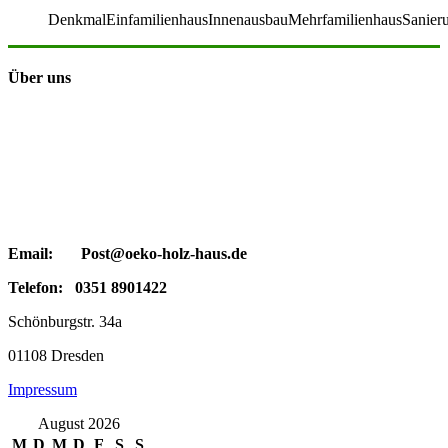
DenkmalEinfamilienhausInnenausbauMehrfamilienhausSanier
Über uns
Email: Post@oeko-holz-haus.de
Telefon: 0351 8901422
Schönburgstr. 34a
01108 Dresden
Impressum
August 2026
M
D
M
D
F
S
S